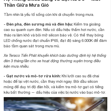
Thần Giữa Mưa Gió
Tầm nhìn là yếu tố sống còn khi di chuyển trong mưa.
- Đèn pha, đèn sương mù và đèn hậu:
Kiểm tra gioăng
cao su quanh cụm đèn. Nếu có dấu hiệu thấm hơi nước, cần
tháo ra làm khô và bôi mỡ silicon bảo vệ. Có thể thay bóng
LED chống nước đạt chuẩn IP65, đạt độ sáng 6.000K để đảm
bảo tầm quan sát trong mưa mù.
Xe Teraco Tiến Phát khuyến khích bảo dưỡng định kỳ hệ thống
đèn 3 tháng/lần cho xe hoạt động thường xuyên trong điều
kiện mưa nhiều.
-
Gạt nước và mô-tơ rửa kính:
Khi lưỡi cao su đã chai
hoặc để lại vệt nước, cần thay mới ngay. Bôi dầu silicon
mỏng để duy trì độ đàn hồi, và kiểm tra mô-tơ gạt có tiếng
kêu bất thường — dấu hiệu của việc bị nước vào bạc mô-tơ.