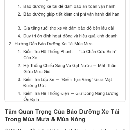
Bảo dưỡng xe tải để đảm bảo an toàn vận hành
Bảo dưỡng giúp tiết kiệm chi phí vận hành dài hạn
Gia tăng tuổi thọ xe và đảm bảo độ bền lâu dài
Duy trì ổn định hoạt động và hiệu quả kinh doanh
Hướng Dẫn Bảo Dưỡng Xe Tải Mùa Mưa
Kiểm Tra Hệ Thống Phanh — “Lá Chắn Cứu Sinh”
Của Xe
Hệ Thống Chiếu Sáng Và Gạt Nước — Mắt Thần
Giữa Mưa Gió
Kiểm Tra Lốp Xe — “Điểm Tựa Vàng” Giữa Mặt
Đường Ướt
Kiểm Tra Hệ Thống Điện — Giữ Dòng Năng Lượng
Ổn Định
Chống Rỉ Sét Và Ăn Mòn Khung Gầm
Tầm Quan Trọng Của Bảo Dưỡng Xe Tải
Quy Trình Vệ Sinh Sau Khi Đi Qua Khu Vực Ngập
Trong Mùa Mưa & Mùa Nóng
Hướng Dẫn Bảo Dưỡng Xe Tải Mùa Nóng