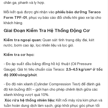
chân ga, phanh và ly hợp.
phiếu bảo dưỡng Teraco
Mỗi kết quả được ghi nhận vào
Form TPF-01
, phục vụ báo cáo đối chiếu khi giao xe lại cho
khách hàng.
Giai Đoạn Kiểm Tra Hệ Thống Động Cơ
Kiểm tra ngoại quan:
Quan sát tình trạng dây đai, két
nước, bơm cao áp, lọc nhiên liệu và lọc gió.
Kiểm tra cơ học:
- Đo áp suất dầu bằng đồng hồ kỹ thuật (Oil Pressure
2.5–4.5 kg/cm² ở tốc
Gauge). Giá trị tiêu chuẩn của Teraco:
độ 2000 vòng/phút
.
- Đo độ nén xilanh (Cylinder Compression Test) để đánh giá
độ kín buồng đốt – giới hạn cho phép chênh lệch giữa các
xilanh không vượt quá 10%.
Xúc rửa hệ thống nhiên liệu:
Kết nối máy rửa kim phun và
tuần hoàn dung dịch làm sạch, giúp khôi phục góc phun tối