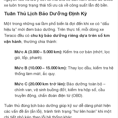
xe luôn trong trạng thái tối ưu cả về công suất lẫn độ bền.
Tuân Thủ Lịch Bảo Dưỡng Định Kỳ
Một trong những sai lầm phổ biến là đợi đến khi xe có “dấu
hiệu lạ” mới đem bảo dưỡng. Trên thực tế, mỗi dòng xe
chu kỳ bảo dưỡng riêng dựa trên số km
Teraco đều có
vận hành
, thường chia thành:
Mức A (3.000 – 5.000 km):
Kiểm tra cơ bản (nhớt, lọc
gió, lốp, phanh).
Mức B (10.000 – 15.000 km):
Thay lọc dầu, kiểm tra hệ
thống làm mát, ắc quy.
Mức C (20.000 km trở lên):
Bảo dưỡng toàn bộ –
chỉnh van, vệ sinh buồng đốt, kiểm tra hộp số, cầu
truyền động, chẩn đoán điện tử (OBD).
Tuân thủ đúng lịch bảo dưỡng giúp kỹ sư dễ dàng phát hiện
các vấn đề ẩn (ẩn lỗi), tránh tình trạng “hư liên hoàn” khi một
chi tiết nhỏ kéo theo lỗi hệ thống khác .