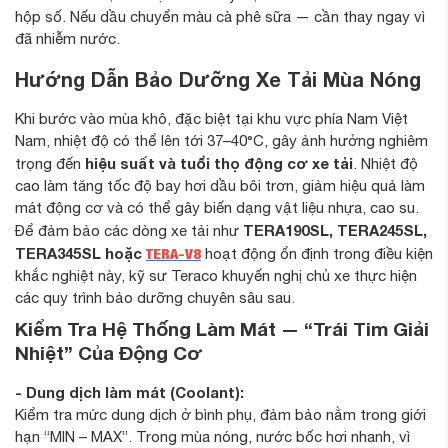
hộp số. Nếu dầu chuyển màu cà phê sữa — cần thay ngay vì
đã nhiễm nước.
Hướng Dẫn Bảo Dưỡng Xe Tải Mùa Nóng
Khi bước vào mùa khô, đặc biệt tại khu vực phía Nam Việt
Nam, nhiệt độ có thể lên tới 37–40°C, gây ảnh hưởng nghiêm
hiệu suất và tuổi thọ động cơ xe tải
trọng đến
. Nhiệt độ
cao làm tăng tốc độ bay hơi dầu bôi trơn, giảm hiệu quả làm
mát động cơ và có thể gây biến dạng vật liệu nhựa, cao su.
TERA190SL, TERA245SL,
Để đảm bảo các dòng xe tải như
TERA345SL hoặc
TERA-V8
hoạt động ổn định trong điều kiện
khắc nghiệt này, kỹ sư Teraco khuyến nghị chủ xe thực hiện
các quy trình bảo dưỡng chuyên sâu sau.
Kiểm Tra Hệ Thống Làm Mát — “Trái Tim Giải
Nhiệt” Của Động Cơ
- Dung dịch làm mát (Coolant):
Kiểm tra mức dung dịch ở bình phụ, đảm bảo nằm trong giới
hạn “MIN – MAX”. Trong mùa nóng, nước bốc hơi nhanh, vì