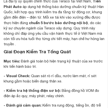
Tiến
Là đại lý ủy quyền chính thức của Teraco tại Việt Nam,
Phát Auto
áp dụng hệ thống bảo dưỡng chuẩn kỹ thuật Hàn
Quốc, kết hợp quy trình kiểm tra đa tầng từ động cơ, khung
gầm đến điện – điện tử. Mỗi xe tải khi vào xưởng đều được
chuẩn 5 bước bảo dưỡng nội bộ
thực hiện đúng
, do các
kỹ sư chuyên ngành của Teraco xây dựng. Quy trình này
không chỉ đáp ứng yêu cầu vận hành thực tế ở Việt Nam mà
còn tối ưu hóa tuổi thọ từng chi tiết máy, hạn chế hư hỏng lan
truyền .
Giai Đoạn Kiểm Tra Tổng Quát
Mục tiêu:
Đánh giá toàn bộ hiện trạng kỹ thuật của xe trước
khi tiến hành bảo trì.
- Visual Check:
Quan sát rò rỉ dầu, nước làm mát, rỉ sét
khung gầm hoặc biến dạng thân xe.
- Kiểm tra hệ thống điện sơ bộ:
Bằng đồng hồ VOM đo
điện áp ắc quy, máy phát, relay chính.
- Đánh giá cảm quan:
Kiểm tra rung động, tiếng ồn, độ trễ