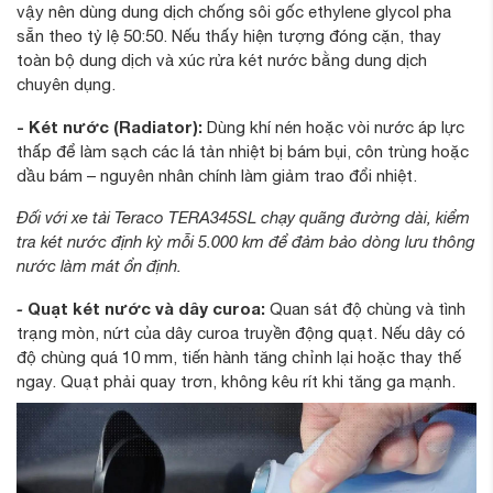
vậy nên dùng dung dịch chống sôi gốc ethylene glycol pha
sẵn theo tỷ lệ 50:50. Nếu thấy hiện tượng đóng cặn, thay
toàn bộ dung dịch và xúc rửa két nước bằng dung dịch
chuyên dụng.
- Két nước (Radiator):
Dùng khí nén hoặc vòi nước áp lực
thấp để làm sạch các lá tản nhiệt bị bám bụi, côn trùng hoặc
dầu bám – nguyên nhân chính làm giảm trao đổi nhiệt.
Đối với xe tải Teraco TERA345SL chạy quãng đường dài, kiểm
tra két nước định kỳ mỗi 5.000 km để đảm bảo dòng lưu thông
nước làm mát ổn định.
-
Quạt két nước và dây curoa:
Quan sát độ chùng và tình
trạng mòn, nứt của dây curoa truyền động quạt. Nếu dây có
độ chùng quá 10 mm, tiến hành tăng chỉnh lại hoặc thay thế
ngay. Quạt phải quay trơn, không kêu rít khi tăng ga mạnh.