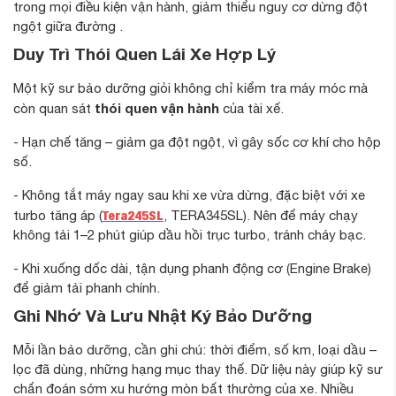
trong mọi điều kiện vận hành, giảm thiểu nguy cơ dừng đột
ngột giữa đường .
Duy Trì Thói Quen Lái Xe Hợp Lý
Một kỹ sư bảo dưỡng giỏi không chỉ kiểm tra máy móc mà
thói quen vận hành
còn quan sát
của tài xế.
- Hạn chế tăng – giảm ga đột ngột, vì gây sốc cơ khí cho hộp
số.
- Không tắt máy ngay sau khi xe vừa dừng, đặc biệt với xe
Tera245SL
turbo tăng áp (
, TERA345SL). Nên để máy chạy
không tải 1–2 phút giúp dầu hồi trục turbo, tránh cháy bạc.
- Khi xuống dốc dài, tận dụng phanh động cơ (Engine Brake)
để giảm tải phanh chính.
Ghi Nhớ Và Lưu Nhật Ký Bảo Dưỡng
Mỗi lần bảo dưỡng, cần ghi chú: thời điểm, số km, loại dầu –
lọc đã dùng, những hạng mục thay thế. Dữ liệu này giúp kỹ sư
chẩn đoán sớm xu hướng mòn bất thường của xe. Nhiều