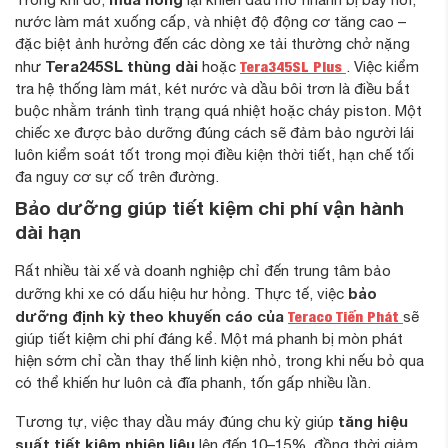
Giai Đoạn Kiểm Tra Tổng Quát
nước làm mát xuống cấp, và nhiệt độ động cơ tăng cao –
đặc biệt ảnh hưởng đến các dòng xe tải thường chở nặng
Giai Đoạn Kiểm Tra Hệ Thống Động Cơ
Tera245SL thùng dài
Tera345SL Plus
như
hoặc
. Việc kiểm
Giai Đoạn Kiểm Tra Hệ Truyền Động Và Treo
tra hệ thống làm mát, két nước và dầu bôi trơn là điều bắt
Giai Đoạn Kiểm Tra Hệ Phanh, Lốp Và Gầm Xe
buộc nhằm tránh tình trạng quá nhiệt hoặc cháy piston. Một
Giai Đoạn Kiểm Tra Điện – Điện Tử
chiếc xe được bảo dưỡng đúng cách sẽ đảm bảo người lái
Giai Đoạn Hoàn Thiện Và Kiểm Tra Đường Thử
luôn kiểm soát tốt trong mọi điều kiện thời tiết, hạn chế tối
đa nguy cơ sự cố trên đường.
Bảo dưỡng giúp tiết kiệm chi phí vận hành
dài hạn
Rất nhiều tài xế và doanh nghiệp chỉ đến trung tâm bảo
bảo
dưỡng khi xe có dấu hiệu hư hỏng. Thực tế, việc
dưỡng định kỳ theo khuyến cáo của
Teraco Tiến Phát
sẽ
giúp tiết kiệm chi phí đáng kể. Một má phanh bị mòn phát
hiện sớm chỉ cần thay thế linh kiện nhỏ, trong khi nếu bỏ qua
có thể khiến hư luôn cả đĩa phanh, tốn gấp nhiều lần.
tăng hiệu
Tương tự, việc thay dầu máy đúng chu kỳ giúp
suất tiết kiệm nhiên liệu
lên đến 10–15%, đồng thời giảm