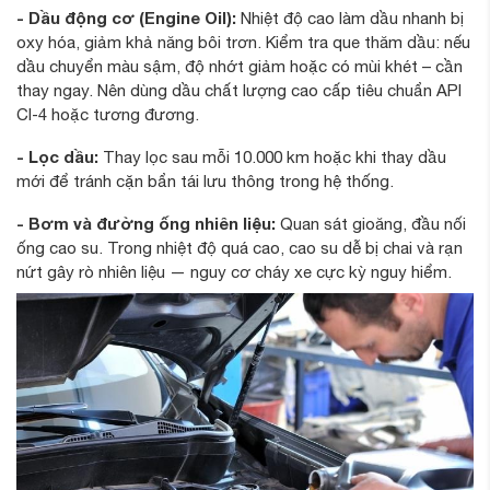
- Dầu động cơ (Engine Oil):
Nhiệt độ cao làm dầu nhanh bị
oxy hóa, giảm khả năng bôi trơn. Kiểm tra que thăm dầu: nếu
dầu chuyển màu sậm, độ nhớt giảm hoặc có mùi khét – cần
thay ngay. Nên dùng dầu chất lượng cao cấp tiêu chuẩn API
CI-4 hoặc tương đương.
- Lọc dầu:
Thay lọc sau mỗi 10.000 km hoặc khi thay dầu
mới để tránh cặn bẩn tái lưu thông trong hệ thống.
- Bơm và đường ống nhiên liệu:
Quan sát gioăng, đầu nối
ống cao su. Trong nhiệt độ quá cao, cao su dễ bị chai và rạn
nứt gây rò nhiên liệu — nguy cơ cháy xe cực kỳ nguy hiểm.