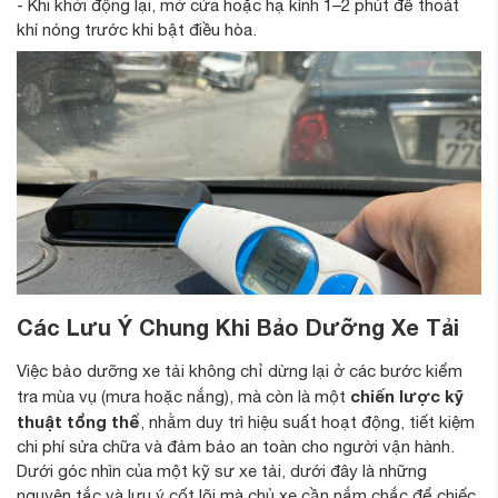
- Khi khởi động lại, mở cửa hoặc hạ kính 1–2 phút để thoát
khí nóng trước khi bật điều hòa.
Các Lưu Ý Chung Khi Bảo Dưỡng Xe Tải
Việc bảo dưỡng xe tải không chỉ dừng lại ở các bước kiểm
chiến lược kỹ
tra mùa vụ (mưa hoặc nắng), mà còn là một
thuật tổng thể
, nhằm duy trì hiệu suất hoạt động, tiết kiệm
chi phí sửa chữa và đảm bảo an toàn cho người vận hành.
Dưới góc nhìn của một kỹ sư xe tải, dưới đây là những
nguyên tắc và lưu ý cốt lõi mà chủ xe cần nắm chắc để chiếc