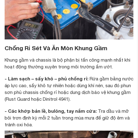
Chống Rỉ Sét Và Ăn Mòn Khung Gầm
Khung gầm và chassis là bộ phận bị tấn công mạnh nhất khi
hoạt động thường xuyên trong môi trường ẩm ướt.
- Làm sạch – sấy khô – phủ chống rỉ:
Rửa gầm bằng nước
áp lực cao, sấy khô tự nhiên hoặc dùng khí nén, sau đó phun
sơn phủ chassis chống rỉ hoặc dung dịch bảo vệ khung gầm
(Rust Guard hoặc Dinitrol 4941).
- Các khớp bản lề, bulông, tay nắm cửa:
Tra dầu và mỡ
bôi trơn định kỳ mỗi 2 tuần trong mùa mưa để giữ độ êm và
tránh oxi hóa.