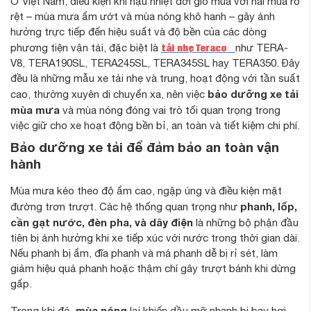
Ở Việt Nam, điều kiện khí hậu nhiệt đới gió mùa với hai mùa rõ
Kiểm Tra Hệ Thống Làm Mát — “Trái Tim Giải
rệt – mùa mưa ẩm ướt và mùa nóng khô hanh – gây ảnh
Nhiệt” Của Động Cơ
hưởng trực tiếp đến hiệu suất và độ bền của các dòng
Hệ Thống Điều Hòa — Giữ Môi Trường Cabin Ổn
tải nhẹ Teraco
phương tiện vận tải, đặc biệt là
như TERA-
Định
V8, TERA190SL, TERA245SL, TERA345SL hay TERA350. Đây
Hệ Thống Dầu Nhớt Và Nhiên Liệu
đều là những mẫu xe tải nhẹ và trung, hoạt động với tần suất
Kiểm Tra Lốp Xe — Ứng Phó Với Sức Nóng Mặt
bảo dưỡng xe tải
cao, thường xuyên di chuyển xa, nên việc
Đường
mùa mưa
và mùa nóng đóng vai trò tối quan trọng trong
Bảo Dưỡng Hệ Thống Phanh Và Ổ Bi Bánh Xe
việc giữ cho xe hoạt động bền bỉ, an toàn và tiết kiệm chi phí.
Đỗ Xe Và Bảo Quản Trong Mùa Nóng
Bảo dưỡng xe tải để đảm bảo an toàn vận
Các Lưu Ý Chung Khi Bảo Dưỡng Xe Tải
hành
Tuân Thủ Lịch Bảo Dưỡng Định Kỳ
Mùa mưa kéo theo độ ẩm cao, ngập úng và điều kiện mặt
Sử Dụng Dầu Nhớt Và Phụ Tùng Chính Hãng
phanh, lốp,
đường trơn trượt. Các hệ thống quan trọng như
Kiểm Tra Hệ Thống Truyền Động Và Treo
cần gạt nước, đèn pha, và dây điện
là những bộ phận đầu
Chăm Sóc Hệ Thống Điện Và Ắc Quy
tiên bị ảnh hưởng khi xe tiếp xúc với nước trong thời gian dài.
Duy Trì Thói Quen Lái Xe Hợp Lý
Nếu phanh bị ẩm, đĩa phanh và má phanh dễ bị rỉ sét, làm
giảm hiệu quả phanh hoặc thậm chí gây trượt bánh khi dừng
Ghi Nhớ Và Lưu Nhật Ký Bảo Dưỡng
gấp.
Quy Trình Bảo Dưỡng Xe Tải Theo Tiêu Chuẩn Kỹ
Thuật Của Teraco Tiến Phát
mùa nóng
Trong khi đó,
lại khiến dầu mỡ nhanh bị bay hơi,