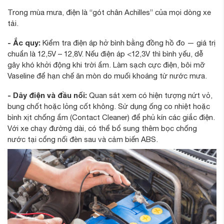
Trong mùa mưa, điện là “gót chân Achilles” của mọi dòng xe
tải.
- Ắc quy:
Kiểm tra điện áp hở bình bằng đồng hồ đo — giá trị
chuẩn là 12,5V – 12,8V. Nếu điện áp <12,3V thì bình yếu, dễ
gây khó khởi động khi trời ẩm. Làm sạch cực điện, bôi mỡ
Vaseline để hạn chế ăn mòn do muối khoáng từ nước mưa.
- Dây điện và đầu nối:
Quan sát xem có hiện tượng nứt vỏ,
bung chốt hoặc lỏng cốt không. Sử dụng ống co nhiệt hoặc
bình xịt chống ẩm (Contact Cleaner) để phủ kín các giắc điện.
Với xe chạy đường dài, có thể bổ sung thêm bọc chống
nước tại cổng nối đèn sau và cảm biến ABS.