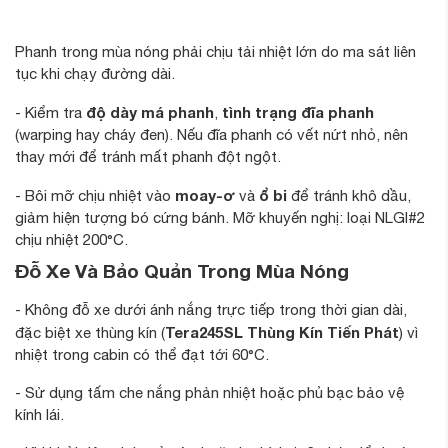
Phanh trong mùa nóng phải chịu tải nhiệt lớn do ma sát liên
tục khi chạy đường dài.
độ dày má phanh
tình trạng đĩa phanh
- Kiểm tra
,
(warping hay cháy đen). Nếu đĩa phanh có vết nứt nhỏ, nên
thay mới để tránh mất phanh đột ngột.
moay-ơ
ổ bi
- Bôi mỡ chịu nhiệt vào
và
để tránh khô dầu,
giảm hiện tượng bó cứng bánh. Mỡ khuyến nghị: loại NLGI#2
chịu nhiệt 200°C.
Đỗ Xe Và Bảo Quản Trong Mùa Nóng
- Không đỗ xe dưới ánh nắng trực tiếp trong thời gian dài,
Tera245SL Thùng Kín Tiến Phát
đặc biệt xe thùng kín (
) vì
nhiệt trong cabin có thể đạt tới 60°C.
- Sử dụng tấm che nắng phản nhiệt hoặc phủ bạc bảo vệ
kính lái.