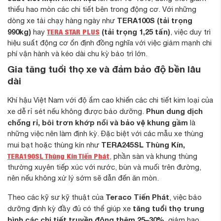
thiểu hao mòn các chi tiết bên trong động cơ. Với những
TERA100S (tải trọng
dòng xe tải chạy hàng ngày như
990kg)
TERA STAR PLUS
(tải trọng 1,25 tấn)
hay
, việc duy trì
hiệu suất động cơ ổn định đồng nghĩa với việc giảm mạnh chi
phí vận hành và kéo dài chu kỳ bảo trì lớn.
Gia tăng tuổi thọ xe và đảm bảo độ bền lâu
dài
Khí hậu Việt Nam với độ ẩm cao khiến các chi tiết kim loại của
Phun dung dịch
xe dễ rỉ sét nếu không được bảo dưỡng.
chống rỉ, bôi trơn khớp nối và bảo vệ khung gầm
là
những việc nên làm định kỳ. Đặc biệt với các mẫu xe thùng
TERA245SL Thùng Kín,
mui bạt hoặc thùng kín như
TERA190SL Thùng Kín Tiến Phát
, phần sàn và khung thùng
thường xuyên tiếp xúc với nước, bùn và muối trên đường,
nên nếu không xử lý sớm sẽ dẫn đến ăn mòn.
Teraco Tiến Phát
Theo các kỹ sư kỹ thuật của
, việc bảo
tăng tuổi thọ trung
dưỡng định kỳ đầy đủ có thể giúp xe
bình các chi tiết truyền động thêm 25–30%
, giảm hao