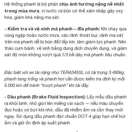
chịu ảnh hưởng nặng nề nhất
Hệ thống phanh là bộ phận
trong mùa mưa
, vì nước và bùn có thể xâm nhập gây oxy
hóa, giảm khả năng ma sát.
- Kiểm tra và vệ sinh má phanh – đĩa phanh:
Khi chạy qua
vùng ngập hoặc nước mưa, các rãnh thoát bụi, rãnh ma sát
trên má phanh dễ bị bùn đất lấp kín, làm giảm lực phanh. Nên
tháo cụm bánh, vệ sinh bằng dung dịch chuyên dụng, và giám
sát độ mòn không vượt quá 1/3 bề dày má phanh tiêu chuẩn.
Đặc biệt với xe tải nặng như TERA345SL có tải trọng 3.490kg,
phanh tang trống và phanh hơi cần được kiểm tra định kỳ mỗi
5.000 km để tránh “trượt phanh” khi tải đầy.
-
Dầu phanh (Brake Fluid Inspection):
Lấy mẫu dầu phanh
ra khỏi bình, nhỏ giọt lên miếng vải sạch — nếu màu chuyển
đục hoặc có bọt khí nhỏ, dầu đã nhiễm ẩm và cần thay mới
ngay. Sử dụng dầu phanh đạt chuẩn DOT-4 giúp hạn chế hút
ẩm và giữ ổn định áp suất phanh.