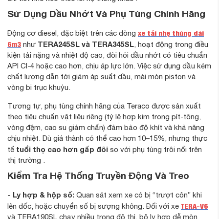
Sử Dụng Dầu Nhớt Và Phụ Tùng Chính Hãng
xe tải nhẹ thùng dài
Động cơ diesel, đặc biệt trên các dòng
6m3
TERA245SL và TERA345SL
như
, hoạt động trong điều
kiện tải nặng và nhiệt độ cao, đòi hỏi dầu nhớt có tiêu chuẩn
API CI-4 hoặc cao hơn, chịu áp lực lớn. Việc sử dụng dầu kém
chất lượng dẫn tới giảm áp suất dầu, mài mòn piston và
vòng bi trục khuỷu.
Tương tự, phụ tùng chính hãng của Teraco được sản xuất
theo tiêu chuẩn vật liệu riêng (tỷ lệ hợp kim trong pít-tông,
vòng đệm, cao su giảm chấn) đảm bảo độ khít và khả năng
chịu nhiệt. Dù giá thành có thể cao hơn 10–15%, nhưng thực
tuổi thọ cao hơn gấp đôi
tế
so với phụ tùng trôi nổi trên
thị trường .
Kiểm Tra Hệ Thống Truyền Động Và Treo
- Ly hợp & hộp số:
Quan sát xem xe có bị “trượt côn” khi
TERA-V6
lên dốc, hoặc chuyển số bị sượng không. Đối với xe
và TERA190SL chạy nhiều trong đô thị, bộ ly hợp dễ mòn