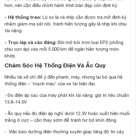
hơn, nên cần điều chỉnh hành trình bàn đạp côn định kỳ.
- Hệ thống treo:
Lò xo lá và nhíp cần được tra mỡ định kỳ
nhằm giảm ma sát nội, tránh hiện tượng gãy lá nhíp khi chịu
tải nặng.
- Trục láp và các đăng:
Bôi mỡ bôi trơn loại EP2 (chống
chịu cực áp) vào mỗi 5.000 km để ngăn hiện tượng mòn
khớp.
Chăm Sóc Hệ Thống Điện Và Ắc Quy
Nhiều tài xế chỉ để ý đến phanh, máy, nhưng lại bỏ qua hệ
thống điện – “mạch máu” của xe tải hiện đại.
- Đo điện áp sạc của máy phát khi tải nặng: giá trị tiêu chuẩn
13,8–14,5V.
- Ắc quy nếu đo điện áp nghỉ dưới 12,3V hoặc xuất hiện muối
trắng ở cực – cần thay sớm để tránh hư bộ khởi động.
- Việc bảo dưỡng điện thường xuyên giúp tăng độ tin cậy