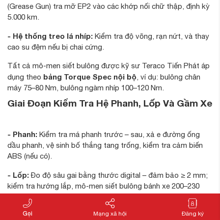
(Grease Gun) tra mỡ EP2 vào các khớp nối chữ thập, định kỳ
5.000 km.
- Hệ thống treo lá nhíp:
Kiểm tra độ võng, rạn nứt, và thay
cao su đệm nếu bị chai cứng.
Tất cả mô-men siết bulông được kỹ sư Teraco Tiến Phát áp
bảng Torque Spec nội bộ
dụng theo
, ví dụ: bulông chân
máy 75–80 Nm, bulông ngàm nhíp 100–120 Nm.
Giai Đoạn Kiểm Tra Hệ Phanh, Lốp Và Gầm Xe
- Phanh:
Kiểm tra má phanh trước – sau, xả e đường ống
dầu phanh, vệ sinh bố thắng tang trống, kiểm tra cảm biến
ABS (nếu có).
- Lốp:
Đo độ sâu gai bằng thước digital – đảm bảo ≥ 2 mm;
kiểm tra hướng lắp, mô-men siết bulông bánh xe 200–230
Nm.
Gọi
Mạng xã hội
Đăng ký
- Gầm:
Dùng đèn pin kỹ thuật quét toàn bộ chassis, ghi chú