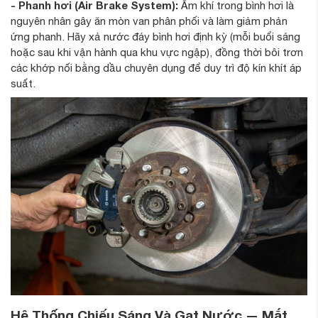
- Phanh hơi (Air Brake System):
Ẩm khí trong bình hơi là
nguyên nhân gây ăn mòn van phân phối và làm giảm phản
ứng phanh. Hãy xả nước đáy bình hơi định kỳ (mỗi buổi sáng
hoặc sau khi vận hành qua khu vực ngập), đồng thời bôi trơn
các khớp nối bằng dầu chuyên dụng để duy trì độ kín khít áp
suất.
Hệ Thống Chiếu Sáng Và Gạt Nước — Mắt