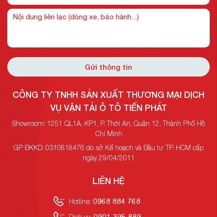
Gửi thông tin
CÔNG TY TNHH SẢN XUẤT THƯƠNG MẠI DỊCH
VỤ VẬN TẢI Ô TÔ TIẾN PHÁT
Showroom: 1251 QL1A, KP1, P. Thới An, Quận 12, Thành Phố Hồ
Chí Minh
GP ĐKKD: 0310818476 do sở Kế hoạch và Đầu tư TP. HCM cấp
ngày 29/04/2011
LIÊN HỆ
0968 884 768
Hotline:
0901 395 889
Dịch vụ: