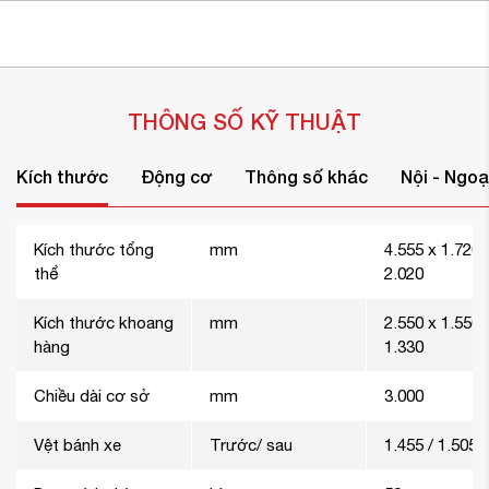
THÔNG SỐ KỸ THUẬT
Kích thước
Động cơ
Thông số khác
Nội - Ngoạ
Kích thước tổng
mm
4.555 x 1.720 
thể
2.020
Kích thước khoang
mm
2.550 x 1.550 
hàng
1.330
Chiều dài cơ sở
mm
3.000
Vệt bánh xe
Trước/ sau
1.455 / 1.505