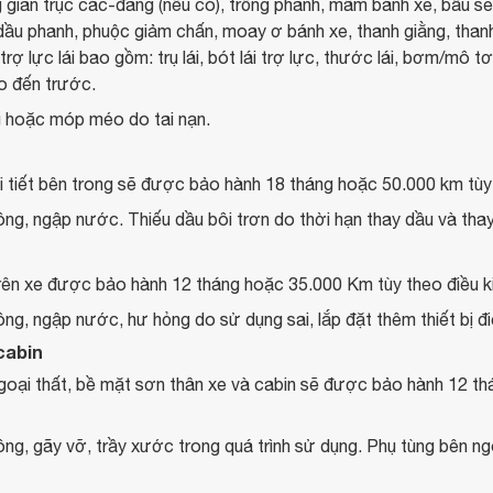
gian trục các-đăng (nếu có), trống phanh, mâm bánh xe, bầu se
 dầu phanh, phuộc giảm chấn, moay ơ bánh xe, thanh giằng, than
 trợ lực lái bao gồm: trụ lái, bót lái trợ lực, thước lái, bơm/mô 
o đến trước.
g hoặc móp méo do tai nạn.
 tiết bên trong sẽ được bảo hành 18 tháng hoặc 50.000 km tùy 
ng, ngập nước. Thiếu dầu bôi trơn do thời hạn thay dầu và tha
n trên xe được bảo hành 12 tháng hoặc 35.000 Km tùy theo điều 
ng, ngập nước, hư hỏng do sử dụng sai, lắp đặt thêm thiết bị đi
cabin
 ngoại thất, bề mặt sơn thân xe và cabin sẽ được bảo hành 12 t
ng, gãy vỡ, trầy xước trong quá trình sử dụng. Phụ tùng bên ng