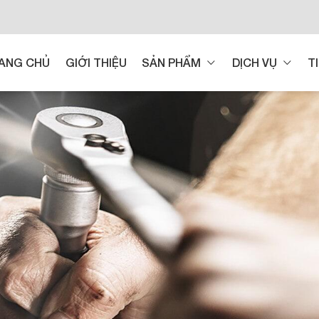
ANG CHỦ
GIỚI THIỆU
SẢN PHẨM
DỊCH VỤ
T