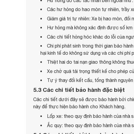
Hư hỏng do các tác nhân bên ngoài như: 
Các hư hỏng do hao mòn tự nhiên, trầy
Giảm giá trị tự nhiên: Xe bị hao mòn, đổi 
Hư hỏng mà không xác định được số km đ
Các chi tiết hỏng hóc khác do lỗi của ng
Chi phí phát sinh trong thời gian bảo hành
hại kinh tế do không sử dụng và các chi phí 
Thiệt hai do tai nạn giao thông không th
Xe chở quá tải trọng thiết kế cho phép củ
Tự ý thay đổi kết cấu, tổng thành nguyê
5.3 Các chi tiết bảo hành đặc biệt
Các chi tiết dưới đây sẽ được bảo hành bởi chính
này để thực hiện bảo hành cho Khách hàng.
Lốp xe: theo quy định bảo hành của nhà s
Ắc quy: theo quy định bảo hành của nhà s