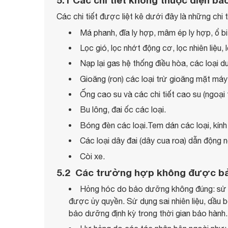
Các chi tiết được liệt kê dưới đây là những chi 
Má phanh, đĩa ly hợp, mâm ép ly hợp, ổ bi 
Lọc gió, lọc nhớt động cơ, lọc nhiên liệu,
Nạp lại gas hệ thống điều hòa, các loại d
Gioăng (ron) các loại trừ gioăng mặt máy
Ống cao su và các chi tiết cao su (ngoại 
Bu lông, đai ốc các loại.
Bóng đèn các loại.Tem dán các loại, kính
Các loại dây đai (dây cua roa) dẫn động n
Còi xe.
5.2 Các trường hợp không được b
Hỏng hóc do bảo dưỡng không đúng: sử d
được ủy quyền. Sử dụng sai nhiên liệu, dầu b
bảo dưỡng định kỳ trong thời gian bảo hành.