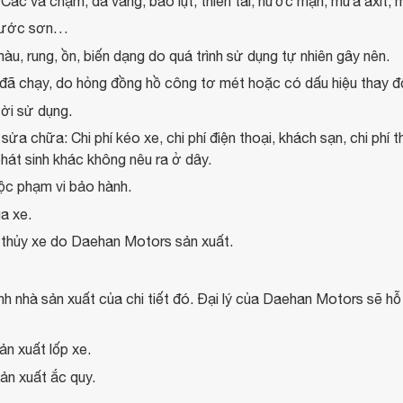
Các va chạm, đá văng, bão lụt, thiên tai, nước mặn, mưa axit
 xước sơn…
màu, rung, ồn, biến dạng do quá trình sử dụng tự nhiên gây nên.
ã chạy, do hỏng đồng hồ công tơ mét hoặc có dấu hiệu thay đổ
ười sử dụng.
 sửa chữa: Chi phí kéo xe, chi phí điện thoại, khách sạn, chi phí t
phát sinh khác không nêu ra ở dây.
uộc phạm vi bảo hành.
a xe.
n thủy xe do Daehan Motors sản xuất.
 nhà sản xuất của chi tiết đó. Đại lý của Daehan Motors sẽ hỗ tr
ản xuất lốp xe.
ản xuất ắc quy.