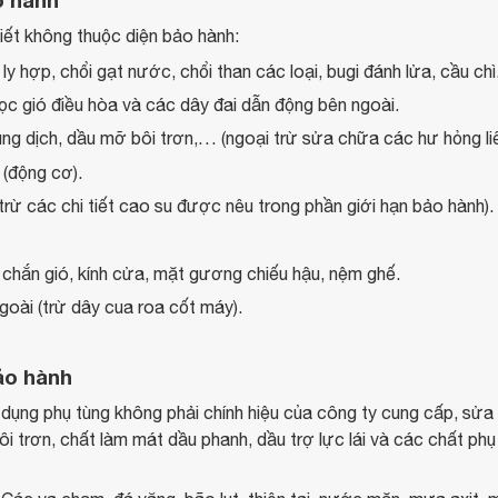
tiết không thuộc diện bảo hành:
ly hợp, chổi gạt nước, chổi than các loại, bugi đánh lửa, cầu chì
 lọc gió điều hòa và các dây đai dẫn động bên ngoài.
ung dịch, dầu mỡ bôi trơn,… (ngoại trừ sửa chữa các hư hỏng liê
 (động cơ).
trừ các chi tiết cao su được nêu trong phần giới hạn bảo hành).
 chắn gió, kính cửa, mặt gương chiếu hậu, nệm ghế.
goài (trừ dây cua roa cốt máy).
ảo hành
ụng phụ tùng không phải chính hiệu của công ty cung cấp, sử
ôi trơn, chất làm mát dầu phanh, dầu trợ lực lái và các chất ph