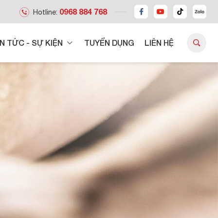
0968 884 768
Hotline:
IN TỨC - SỰ KIỆN
TUYỂN DỤNG
LIÊN HỆ