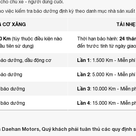
cho chủ xe - người dùng cuối.
 việc kiểm tra bảo dưỡng định kỳ theo danh mục nhà sản xuất q
G CƠ XĂNG
TẢI NH
00 Km
24 thá
(tùy thuộc điều kiện nào
Thời hạn bảo hành:
ầu tiên sử dụng)
đến trước tính từ ngày gia
Lần 1
, bảo dưỡng, dầu động cơ
: 1.500 Km - Miễn ph
Lần 2
 bảo dưỡng
: 5.000 Km - Miễn ph
Lần 3
a, bảo dưỡng
: 10.000 Km - Miễn p
Lần 4
a, bảo dưỡng
: 15.000 Km - Miễn p
aehan Motors, Quý khách phải tuân thủ các quy định s