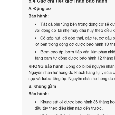
5.4 Các chi tiết giới hạn bảo hành
A. Động cơ
Bảo hành:
Tất cả phụ tùng bên trong động cơ sẽ đ
với động cơ tải nhẹ máy dầu (tùy theo điều k
Cổ góp hút, cổ góp thải, các te, cơ cấu p
lót bên trong động cơ được bảo hành 18 thá
Bơm cao áp, bơm tiếp vận, kim phun nhiên
tăng cam tự động được bảo hành 12 tháng h
KHÔNG bảo hành:
Động cơ bị bể nguyên nhân l
Nguyên nhân hư hỏng do khách hàng tự ý sửa chữa
nạp và turbo tăng áp. Nguyên nhân hư hỏng do độ
B. Khung gầm
Bảo hành:
Khung sát-xi được bảo hành 36 tháng ho
dầu tùy theo điều kiện nào đến trước.