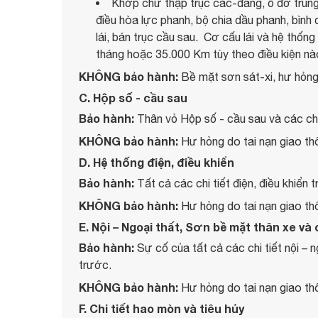
Khớp chữ thập trục các-đăng, ổ đỡ trung 
điều hòa lực phanh, bộ chia dầu phanh, bình
lái, bán trục cầu sau. Cơ cấu lái và hệ thống
tháng hoặc 35.000 Km tùy theo điều kiện nà
KHÔNG bảo hành:
Bề mặt sơn sát-xi, hư hỏn
C. Hộp số - cầu sau
Bảo hành:
Thân vỏ Hộp số - cầu sau và các chi
KHÔNG bảo hành:
Hư hỏng do tai nạn giao thô
D. Hệ thống điện, điều khiển
Bảo hành:
Tất cả các chi tiết điện, điều khiể
KHÔNG bảo hành:
Hư hỏng do tai nạn giao thô
E. Nội – Ngoại thất, Sơn bề mặt thân xe và 
Bảo hành:
Sự cố của tất cả các chi tiết nội –
trước.
KHÔNG bảo hành:
Hư hỏng do tai nạn giao thô
F. Chi tiết hao mòn và tiêu hủy