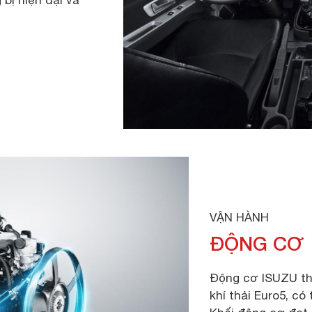
 bị hiện đại và
VẬN HÀNH
ĐỘNG CƠ
Động cơ ISUZU thư
khí thải Euro5, có