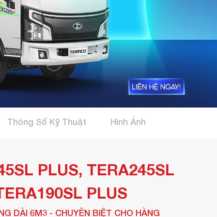
Thông Số Kỹ Thuật
Hình Ảnh
45SL PLUS, TERA245SL
TERA190SL PLUS
NG DÀI 6M3 - CHUYÊN BIỆT CHO HÀNG