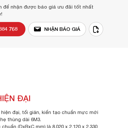
n để nhận được báo giá ưu đãi tốt nhất
!
884 768
NHẬN BÁO GIÁ
HIỆN ĐẠI
 hiện đại, tối giản, kiến tạo chuẩn mực mới
nhẹ thùng dài 6M3.
 chuẩn (DxRxC mm) là 8.020 x 2.120 x 2.330