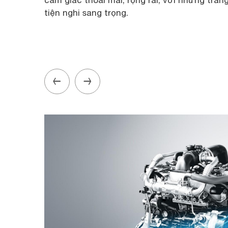
cảm giác thoải mái, rộng rãi, với những trang
tiện nghi sang trọng.
u tải