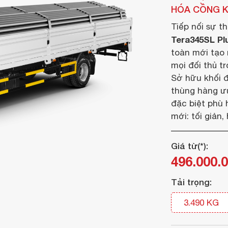
HÓA CỒNG 
Tiếp nối sự t
Tera345SL Pl
toàn mới tạo
mọi đối thủ t
Sở hữu khối 
thùng hàng ưu
đặc biệt phù 
mới: tối giản,
Giá từ(*):
496.000.
Tải trọng:
3.490 KG