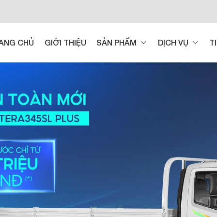
ANG CHỦ
GIỚI THIỆU
SẢN PHẨM
DỊCH VỤ
T