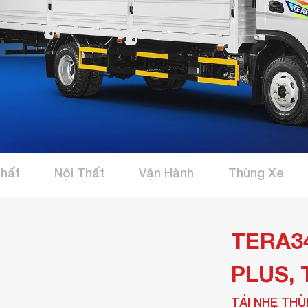
Thất
Nội Thất
Vận Hành
Thùng Xe
TERA3
PLUS, 
TẢI NHẸ THÙ