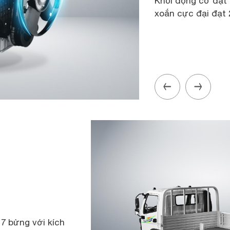
Khối động cơ đạt 
xoắn cực đại đạt 
 7 bửng với kích