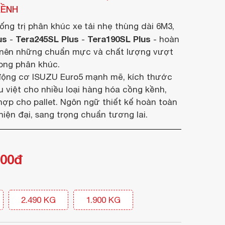
KỀNH
hống trị phân khúc xe tải nhẹ thùng dài 6M3,
us
Tera245SL Plus
Tera190SL Plus
-
-
- hoàn
 nên những chuẩn mực và chất lượng vượt
rong phân khúc.
động cơ ISUZU Euro5 mạnh mẽ, kích thước
 việt cho nhiều loại hàng hóa cồng kềnh,
hợp cho pallet. Ngôn ngữ thiết kế hoàn toàn
 hiện đại, sang trọng chuẩn tương lai.
000đ
2.490 KG
1.900 KG