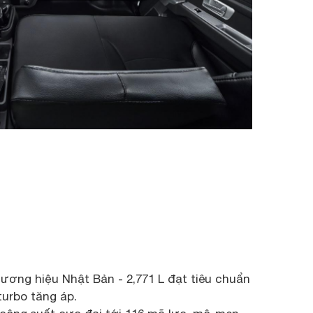
điều hò
ơng hiệu Nhật Bản - 2,771 L đạt tiêu chuẩn
 turbo tăng áp.