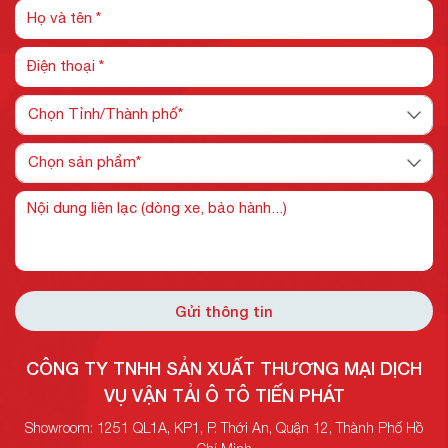
Gửi thông tin
CÔNG TY TNHH SẢN XUẤT THƯƠNG MẠI DỊCH
VỤ VẬN TẢI Ô TÔ TIẾN PHÁT
Showroom: 1251 QL1A, KP1, P. Thới An, Quận 12, Thành Phố Hồ