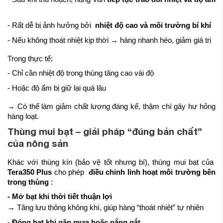
- Rất dễ bị ảnh hưởng bởi
nhiệt độ cao và môi trường bí khí
- Nếu không thoát nhiệt kịp thời → hàng nhanh héo, giảm giá trị
Trong thực tế:
- Chỉ cần nhiệt độ trong thùng tăng cao vài độ
- Hoặc độ ẩm bị giữ lại quá lâu
→ Có thể làm giảm chất lượng đáng kể, thậm chí gây hư hỏng
hàng loạt.
Thùng mui bạt – giải pháp “đúng bản chất”
của nông sản
Khác với thùng kín (bảo vệ tốt nhưng bí), thùng mui bạt của
Tera350 Plus
cho phép
điều chỉnh linh hoạt môi trường bên
trong thùng
:
- Mở bạt khi thời tiết thuận lợi
→ Tăng lưu thông không khí, giúp hàng “thoát nhiệt” tự nhiên
- Đóng bạt khi gặp mưa hoặc nắng gắt