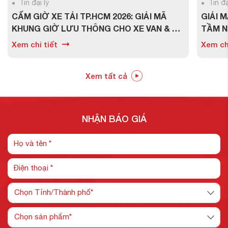
Tin đại lý
Tin đạ
CẤM GIỜ XE TẢI TP.HCM 2026: GIẢI MÃ
GIẢI 
KHUNG GIỜ LƯU THÔNG CHO XE VAN & XE
TẦM N
1.9 TẤN
NHUẬN
Xem chi tiết
Xem chi
Xem tất cả
NHẬN BÁO GIÁ