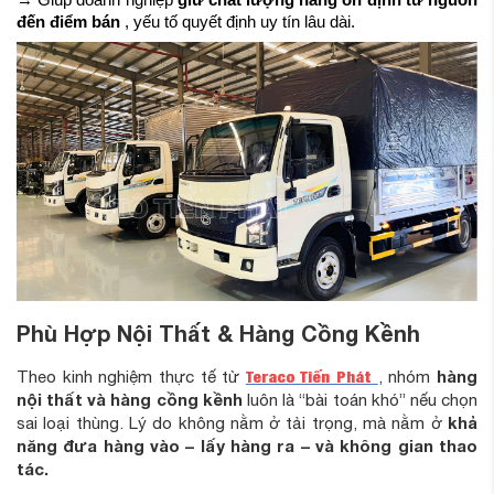
đến điểm bán
, yếu tố quyết định uy tín lâu dài.
Phù Hợp Nội Thất & Hàng Cồng Kềnh
Teraco Tiến Phát
hàng
Theo kinh nghiệm thực tế từ
, nhóm
nội thất và hàng cồng kềnh
luôn là “bài toán khó” nếu chọn
khả
sai loại thùng. Lý do không nằm ở tải trọng, mà nằm ở
năng đưa hàng vào – lấy hàng ra – và không gian thao
tác.