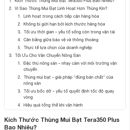
Kích Thước Thùng Mui Bạt Tera350 Plus Bao Nhiêu?
Vì Sao Thùng Mui Bạt Linh Hoạt Hơn Thùng Kín?
Linh hoạt trong cách tiếp cận hàng hóa
Không bị giới hạn bởi kích thước hàng hóa
Tối ưu thời gian – yếu tố sống còn trong vận tải
Cân bằng giữa bảo vệ và thông thoáng
Thực tế lựa chọn của doanh nghiệp
Tối Ưu Cho Vận Chuyển Nông Sản
Đặc thù nông sản – nhạy cảm với môi trường vận
chuyển
Thùng mui bạt – giải pháp “đúng bản chất” của
nông sản
Tối ưu bốc dỡ – yếu tố quyết định tốc độ quay
vòng
Hiệu quả tổng thể khi vận hành
Phù Hợp Nội Thất & Hàng Cồng Kềnh
Kích Thước Thùng Mui Bạt Tera350 Plus
Đặc thù hàng nội thất – lớn, khó xoay trở
Bao Nhiêu?
Thùng mui bạt – giải quyết triệt để điểm nghẽn