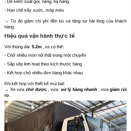
- Dễ kiểm soát góc nâng, hạ hàng
- Hạn chế trầy xước, móp méo
→ Từ đó giảm chi phí đền bù và tăng sự hài lòng của khách
hàng.
Hiệu quả vận hành thực tế
Với thùng dài
5.2m
, xe có thể:
- Chở nhiều món nội thất trong một chuyến
- Sắp xếp linh hoạt theo kích thước hàng
- Kết hợp chở nhiều đơn hàng khác nhau
Khi kết hợp với thiết kế mui bạt:
→ Xe vừa
chở được
, vừa
xử lý hàng nhanh
, vừa
giảm rủi
ro
.