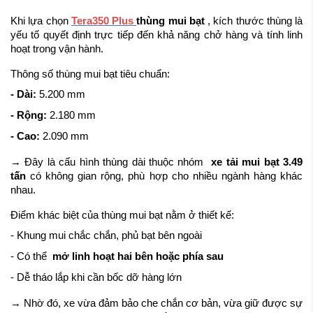
Giảm rủi ro hư hỏng khi bốc dỡ
Khi lựa chọn
Tera350 Plus
thùng mui bạt
, kích thước thùng là
Hiệu quả vận hành thực tế
yếu tố quyết định trực tiếp đến khả năng chở hàng và tính linh
hoạt trong vận hành.
Giải Pháp Cho Hàng Cần Bốc Dỡ Nhanh
Đặc thù vận hành – nhiều điểm, thời gian ngắn
Thông số thùng mui bạt tiêu chuẩn:
Thùng mui bạt giúp tối ưu thời gian
- Dài:
5.200 mm
Tăng số chuyến – tăng hiệu quả
- Rộng:
2.180 mm
Kết Hợp Tải Trọng 3.49 Tấn – Tăng Hiệu Quả
- Cao:
2.090 mm
Tối ưu khối lượng hàng mỗi chuyến
→ Đây là cấu hình thùng dài thuộc nhóm
xe tải mui bạt 3.49
Phù hợp đa dạng tuyến đường
tấn
có không gian rộng, phù hợp cho nhiều ngành hàng khác
Tối ưu chi phí vận hành
nhau.
Kết Luận
Điểm khác biệt của thùng mui bạt nằm ở thiết kế:
Tư vấn đúng cấu hình, tối ưu hiệu quả vận hành
- Khung mui chắc chắn, phủ bạt bên ngoài
- Có thể
mở linh hoạt hai bên hoặc phía sau
- Dễ tháo lắp khi cần bốc dỡ hàng lớn
→ Nhờ đó, xe vừa đảm bảo che chắn cơ bản, vừa giữ được sự