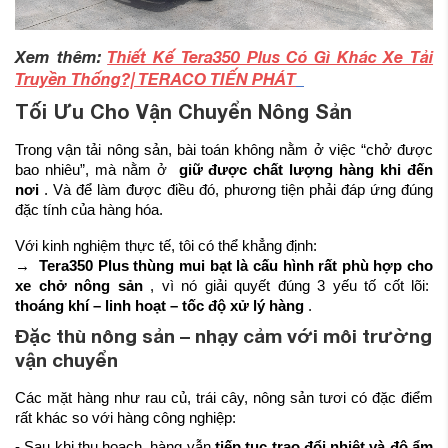
Xem thêm:
Thiết Kế Tera350 Plus Có Gì Khác Xe Tải
Truyền Thống?| TERACO TIẾN PHÁT
Tối Ưu Cho Vận Chuyển Nông Sản
Trong vận tải nông sản, bài toán không nằm ở việc “chở được
bao nhiêu”, mà nằm ở
giữ được chất lượng hàng khi đến
nơi
. Và để làm được điều đó, phương tiện phải đáp ứng đúng
đặc tính của hàng hóa.
Với kinh nghiệm thực tế, tôi có thể khẳng định:
→
Tera350 Plus thùng mui bạt là cấu hình rất phù hợp cho
xe chở nông sản
, vì nó giải quyết đúng 3 yếu tố cốt lõi:
thoáng khí – linh hoạt – tốc độ xử lý hàng
.
Đặc thù nông sản – nhạy cảm với môi trường
vận chuyển
Các mặt hàng như rau củ, trái cây, nông sản tươi có đặc điểm
rất khác so với hàng công nghiệp:
- Sau khi thu hoạch, hàng vẫn
tiếp tục trao đổi nhiệt và độ ẩm