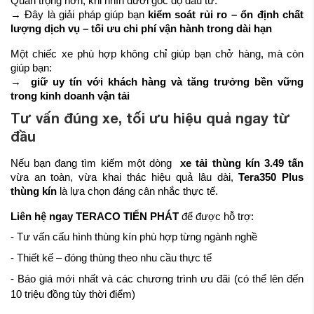
Quan trọng hơn, khi nhìn dưới góc độ đầu tư:
→ Đây là giải pháp giúp bạn
kiểm soát rủi ro – ổn định chất
lượng dịch vụ – tối ưu chi phí vận hành trong dài hạn
Một chiếc xe phù hợp không chỉ giúp bạn chở hàng, mà còn
giúp bạn:
→
giữ uy tín với khách hàng và tăng trưởng bền vững
trong kinh doanh vận tải
Tư vấn đúng xe, tối ưu hiệu quả ngay từ
đầu
Nếu bạn đang tìm kiếm một dòng
xe tải thùng kín 3.49 tấn
vừa an toàn, vừa khai thác hiệu quả lâu dài,
Tera350 Plus
thùng kín
là lựa chọn đáng cân nhắc thực tế.
Liên hệ ngay TERACO TIẾN PHÁT
để được hỗ trợ:
- Tư vấn cấu hình thùng kín phù hợp từng ngành nghề
- Thiết kế – đóng thùng theo nhu cầu thực tế
- Báo giá mới nhất và các chương trình ưu đãi (có thể lên đến
10 triệu đồng tùy thời điểm)