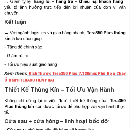
→ Giảm tỷ lệ
hàng lỗi – hàng trả – khiếu nại khách hàng
,
yếu tố ảnh hưởng trực tiếp đến lợi nhuận của đơn vị vận
chuyển.
Kết luận
→ Với ngành logistics và giao hàng nhanh,
Tera350 Plus thùng
kín
là lựa chọn giúp:
- Tăng độ chính xác
- Giảm rủi ro
- Tối ưu hiệu suất giao hàng
Xem thêm:
Kích Thước Tera350 Plus 7.120mm: Phù Hợp Chạy
Ở Đâu?| TERACO TIẾN PHÁT
Thiết Kế Thùng Kín – Tối Ưu Vận Hành
Không chỉ dừng lại ở việc “kín”, thiết kế thùng của
Tera350
Plus thùng kín
còn được tối ưu để phù hợp với vận hành thực
tế.
Cửa sau + cửa hông – linh hoạt bốc dỡ
- Cửa sau
: phù hợp bốc dỡ hàng số lượng lớn