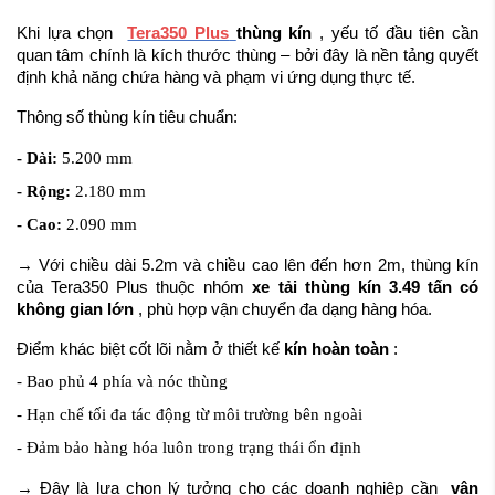
Ứng dụng thực tế
Khi lựa chọn
Tera350 Plus
thùng kín
, yếu tố đầu tiên cần
Lợi ích khi sử dụng thùng kín
quan tâm chính là kích thước thùng – bởi đây là nền tảng quyết
Hiệu quả vận hành thực tế
định khả năng chứa hàng và phạm vi ứng dụng thực tế.
Kết luận
Thông số thùng kín tiêu chuẩn:
Thiết Kế Thùng Kín – Tối Ưu Vận Hành
Cửa sau + cửa hông – linh hoạt bốc dỡ
- Dài:
5.200 mm
Không gian thùng lớn ~5.2m
- Rộng:
2.180 mm
Tối ưu quy trình vận hành
- Cao:
2.090 mm
Kết Hợp Tải Trọng 3.49 Tấn – Tối Ưu Chi Phí
→ Với chiều dài 5.2m và chiều cao lên đến hơn 2m, thùng kín
Lợi ích thực tế
của Tera350 Plus thuộc nhóm
xe tải thùng kín 3.49 tấn có
Góc nhìn kinh doanh
không gian lớn
, phù hợp vận chuyển đa dạng hàng hóa.
Khi Nào Nên Chọn Thùng Kín Tera350 Plus?
Điểm khác biệt cốt lõi nằm ở thiết kế
kín hoàn toàn
:
Kết Luận
- Bao phủ 4 phía và nóc thùng
Tư vấn đúng xe, tối ưu hiệu quả ngay từ đầu
- Hạn chế tối đa tác động từ môi trường bên ngoài
- Đảm bảo hàng hóa luôn trong trạng thái ổn định
→ Đây là lựa chọn lý tưởng cho các doanh nghiệp cần
vận