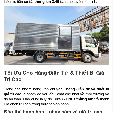
luôn ưu tiên
xe tải thùng kín 3.49 tấn
cho tuyến liên tỉnh.
Tối Ưu Cho Hàng Điện Tử & Thiết Bị Giá
Trị Cao
Trong các nhóm hàng vận chuyển,
hàng điện tử và thiết bị
giá trị cao
là nhóm có yêu cầu khắt khe nhất về môi trường và
độ an toàn. Đây cũng là lý do
Tera350 Plus thùng kín
trở thành
lựa chọn ưu tiên trong thực tế vận hành.
Đặc thù hàng hóa – nhạy cảm và giá trị cao