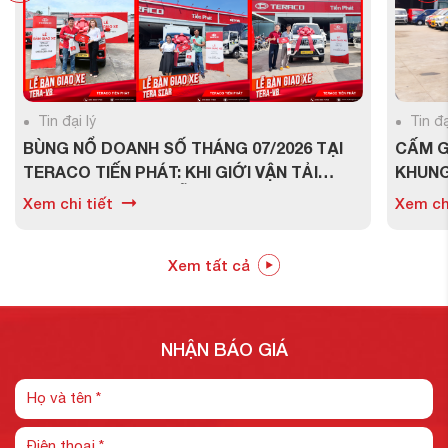
Tin đại lý
Tin đạ
BÙNG NỔ DOANH SỐ THÁNG 07/2026 TẠI
CẤM GI
TERACO TIẾN PHÁT: KHI GIỚI VẬN TẢI
KHUNG
CHUẨN BỊ CHO CHUỖI CUNG ỨNG NỬA
1.9 TẤ
Xem chi tiết
Xem chi
CUỐI NĂM
Xem tất cả
NHẬN BÁO GIÁ