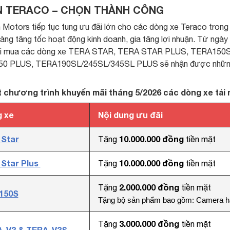
 TERACO – CHỌN THÀNH CÔNG
Motors tiếp tục tung ưu đãi lớn cho các dòng xe Teraco trong
àng tăng tốc hoạt động kinh doanh, gia tăng lợi nhuận. Từ ngày
hi mua các dòng xe TERA STAR, TERA STAR PLUS, TERA150
0 PLUS, TERA190SL/245SL/345SL PLUS sẽ nhận được những phầ
ết chương trình khuyến mãi tháng 5/2026 các dòng xe tải n
 xe
Nội dung ưu đãi
 Star
10.000.000 đồng
Tặng
tiền mặt
 Star Plus
10.000.000 đồng
Tặng
tiền mặt
2.000.000 đồng
Tặng
tiền mặt
150S
Tặng bộ sản phẩm bao gồm:
Camera hà
3.000.000 đồng
Tặng
tiền mặt
-V3 & TERA-V3S