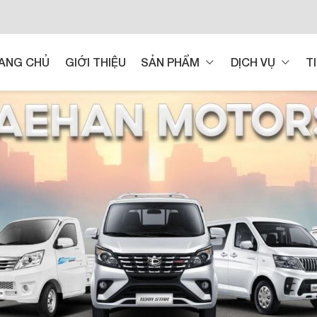
ANG CHỦ
GIỚI THIỆU
SẢN PHẨM
DỊCH VỤ
T