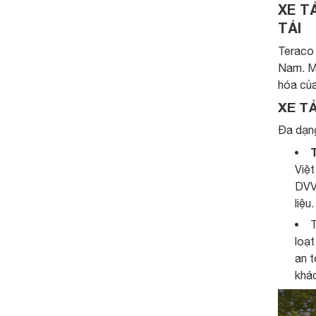
XE T
TẢI
Teraco 
Nam. Mỗ
hóa của
XE T
Đa dạng
T
Việt
DVVT
liệu.
T
loạt
an t
khá