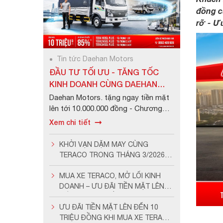
đồng c
rỡ - Ưu
Tin tức Daehan Motors
ĐẦU TƯ TỐI ƯU - TĂNG TỐC
KINH DOANH CÙNG DAEHAN
MOTORS
Daehan Motors. tặng ngay tiền mặt
lên tới 10.000.000 đồng - Chương
trình ưu đãi hấp dẫn tr...
Xem chi tiết
KHỞI VẠN DẶM MAY CÙNG
TERACO TRONG THÁNG 3/2026
VỚI NGẬP TRÀN ƯU ĐÃI & QUÀ
TẶNG
MUA XE TERACO, MỞ LỐI KINH
DOANH – ƯU ĐÃI TIỀN MẶT LÊN
ĐẾN 10 TRIỆU ĐỒNG TRONG
THÁNG 7/2026
ƯU ĐÃI TIỀN MẶT LÊN ĐẾN 10
TRIỆU ĐỒNG KHI MUA XE TERACO