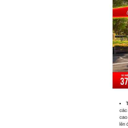
T
các 
cao 
lên 