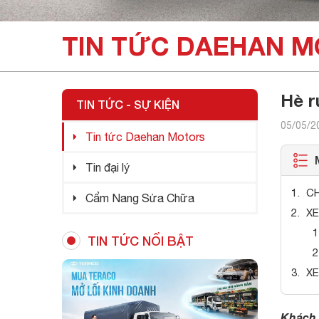
TIN TỨC DAEHAN 
Hè r
TIN TỨC - SỰ KIỆN
05/05/2
Tin tức Daehan Motors
Tin đại lý
C
Cẩm Nang Sửa Chữa
XE
TIN TỨC NỔI BẬT
XE
Khách h