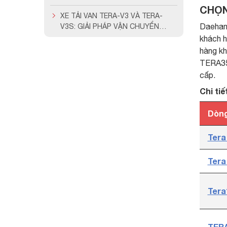
THÁNG 6/2026
CHỌN
XE TẢI VAN TERA-V3 VÀ TERA-
Daehan 
V3S: GIẢI PHÁP VẬN CHUYỂN
THÔNG MINH Ở CÁC ĐÔ THỊ LỚN
khách h
hàng k
TERA35
cấp.
Chi ti
Dòng
Tera
Tera
Tera
TERA