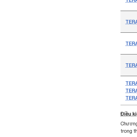
TERA
TERA
TER
TER
TER
TER
Điều k
Chương 
trong t