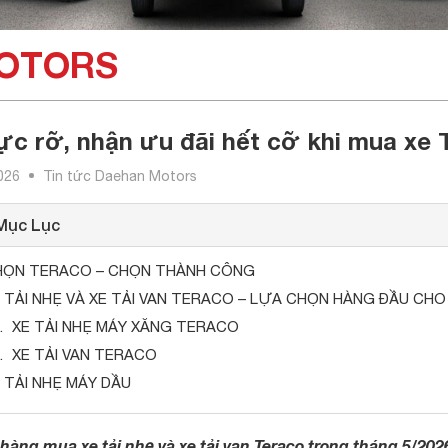
MOTORS
ực rỡ, nhận ưu đãi hết cỡ khi mua xe 
026
Tin tức Daehan Motors
Mục Lục
HỌN TERACO – CHỌN THÀNH CÔNG
 TẢI NHẸ VÀ XE TẢI VAN TERACO – LỰA CHỌN HÀNG ĐẦU CHO
XE TẢI NHẸ MÁY XĂNG TERACO
XE TẢI VAN TERACO
 TẢI NHẸ MÁY DẦU
àng mua xe tải nhẹ và xe tải van Teraco trong tháng 5/2026