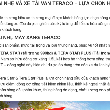
ẢI NHẸ VÀ XE TẢI VAN TERACO – LỰA CHỌN
là thương hiệu xe thương mại được khách hàng lựa chọn hàng đầu
i dòng xe đều được nghiên cứu kỹ lưỡng để tối ưu hóa công n
 khách hàng.
ẢI NHẸ MÁY XĂNG TERACO
 sản phẩm, mức tải trọng và loại thùng hàng, phục vụ tốt nhất 
ERA STAR (tải trọng 990kg) & TERA STAR PLUS (Tải trọng
 Nam sở hữu động cơ xăng 1.5L kết hợp hệ thống bơm xăng trực
 – công nghệ này hiện chỉ được áp dụng trên các xe du lịch hyb
era Star & Tera Star Plus là lựa chọn hàng đầu của khách hàng
 ưu điểm: động cơ xăng tiết kiệm nhiên liệu, thiết kế ngoại thất ấ
oàn hàng đầu phân khúc, thùng hàng đa dạng, chất lượng cao ph
ch hàng.