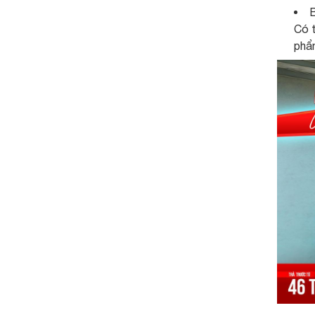
B
Có t
phẩm